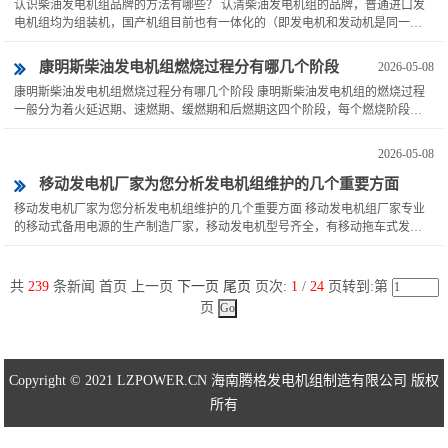
认识柴油发电机组品牌的方法有哪些？ 认清柴油发电机组的品牌，普通进口发
电机组均为组装机，国产机组目前也有一体化的（即发电机和发动机是同一品
牌），性能上也同有些进口机组不分上下，且价钱廉价，故在选购时...
康明斯柴油发电机组燃烧过程分有哪几个阶段
2026-05-08
康明斯柴油发电机组燃烧过程分有哪几个阶段 康明斯柴油发电机组的燃烧过程
一般分为着火延迟期、速燃期、缓燃期和后燃期这四个阶段，每个燃烧阶段的
具体表现都各不相同。通过观察每一个燃烧阶段的表现，可以知道机...
2026-05-08
移动发电机厂家为您分析发电机组维护的几个重要方面
移动发电机厂家为您分析发电机组维护的几个重要方面 移动发电机组厂家专业
的移动式备用电源的生产制造厂家，移动发电机型号齐全，有移动拖车式发电
机、移动防雨型发电机、移动静音式发电机等多种。海南腾格发电机...
共
239
条新闻 首页 上一页
下一页
尾页
页次:
1
/
24
页转到:第
页
Copyright © 2021 LZPOWER.CN 海南腾格发电机组制造有限公司 版权
所有