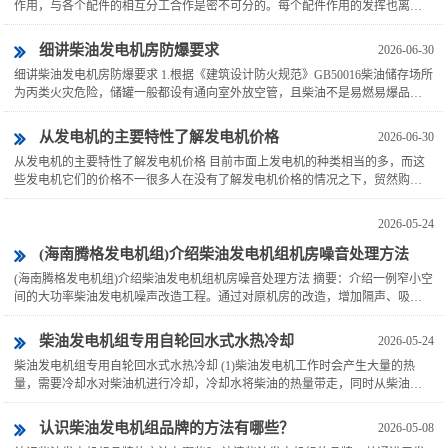
作用，与各个配件的相互分工合作是密不可分的。每个配件作用的发挥也离不
开我们日常的维护和保养。1、养殖厂用柴油发电机散热器养护的主...
细讲柴油发电机房防爆要求
2026-06-30
细讲柴油发电机房防爆要求 1.根据《建筑设计防火规范》GB50016柴油储存场所
为丙类火灾危险，储罐一般都设有通向室外放空管，且柴油不是易燃易爆品，
不足以形成易燃易爆场所，因此可采用非防爆型电气设施...
从发电机的主要特性了解发电机价格
2026-06-30
从发电机的主要特性了解发电机价格 目前市面上发电机的种类相当的多，而这
些发电机它们的价格不一很多人在没有了解发电机价格的情况之下，贸然购买
的话很容易踩坑，所以说需要了解更多关于发电机价格的相关内容才...
2026-05-24
(海南腾格发电机组)介绍柴油发电机组机房噪音处理方法
(海南腾格发电机组)介绍柴油发电机组机房噪音处理方法 摘要：介绍一例窄小空
间的大功率柴油发电机噪声改造工程。通过对原机房的改造，增加隔声、吸
声、通风等措施，使发电机噪声排放达标。1引言IBM公司位于...
柴油发电机组专用自轮回水式水热冷却
2026-05-24
柴油发电机组专用自轮回水式水热冷却 (1)柴油发电机工作时会产生大量的热
量，需要冷却水对柴油机进行冷却，冷却水将柴油的热量带走，同时从柴油机
出来的高温冷却水也需要一种冷却媒介质冷却它，一般常用的方法...
认识柴油发电机组品牌的方法有哪些？
2026-05-08