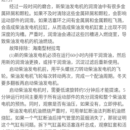
经过一段时间的磨合，新柴油发电机的润滑油中有很多金
属碎屑和颗粒。如果不及时清除这些金属碎屑和颗粒，会影响
运动部件的润滑。如果活塞环之间有金属屑和金属颗粒飞溅，
会造成柴油发电机拉缸，从而造成柴油发电机缸套上出现不同
深度的沟槽。严重时，润滑油会通过这些凹槽进入燃烧室，导
致柴油发电机的机油燃烧。
故障排除：
海南型材拉弯
(1)新的柴油发电机必须在运行60小时内排干润滑油，然后
用新的润滑油更换，或排干润滑油，沉淀过滤后重新使用。
启动柴油发电机前，用平头螺丝刀转动柴油发电机的飞
轮。柴油发电机飞轮每次转动两次，完成一个配油周期。冬天
要多翻板再启动柴油发电机。
启动柴油发电机时，需要低速旋转约5分钟后才能提速。5
分钟运行时间主要用于所有运动部件的充分润滑和整个柴油发
电机的预热。同时，观察是否有油压，如果没有，立即停机。
柴油发电机机油燃烧严重时，可用单缸断油法判断机油燃
烧缸。如果一个气缸断油后排气管里的蓝烟消失了，那就证明
这个气缸有问题。拆下气缸盖和活塞连杆总成，观察缸套和活