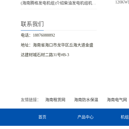
120KW
(海南腾格发电机组)介绍柴油发电机组机房噪音处理方
联系我们
电话：18876088892
地址：海南省海口市龙华区丘海大道金盛
达建材城石材二路31号#B-3
友情链接：
海南租赁网
海南防水保温
海南电气网
首页
产品中心
机组