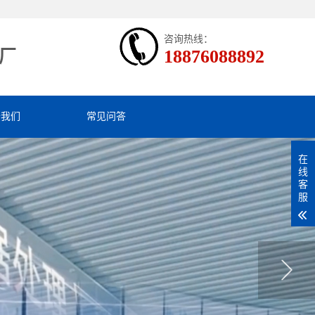
咨询热线：
18876088892
厂
于我们
常见问答
在
线
客
服