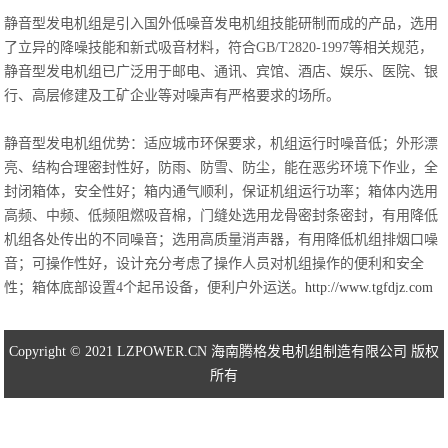
静音型发电机组是引入国外低噪音发电机组技能研制而成的产品，选用
了立异的降噪技能和新式吸音材料，符合GB/T2820-1997等相关规范，
静音型发电机组已广泛用于邮电、通讯、宾馆、酒店、娱乐、医院、银
行、高层修建及工矿企业等对噪声有严格要求的场所。
静音型发电机组优势：适应城市环保要求，机组运行时噪音低；外形漂
亮、结构合理密封性好，防雨、防雪、防尘，能在恶劣环境下作业，全
封闭箱体，安全性好；箱内通气顺利，保证机组运行功率；箱体内选用
高频、中频、低频阻燃吸音棉，门缝处选用龙骨密封条密封，有用降低
机组各处传出的不同噪音；选用高质量消声器，有用降低机组排烟口噪
音；可操作性好，设计充分考虑了操作人员对机组操作的便利和安全
性；箱体底部设置4个起吊设备，便利户外运送。
http://www.tgfdjz.com
Copyright © 2021 LZPOWER.CN 海南腾格发电机组制造有限公司 版权
所有